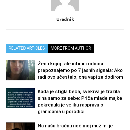
Urednik
RELATED ARTICLES
MORE FROM AUTHOR
Ženu kojoj fale intimni odnosi
prepoznajemo po 7 jasnih signala: Ako
radi ovo učestalo, ona vapi za dodirom
Kada je stigla beba, svekrva je tražila
sina samo za sebe: Priča mlade majke
pokrenula je veliku raspravu o
granicama u porodici
Na našu bračnu noć moj muž mi je