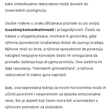
kako intelektualna radoznalost može dovesti do
izvanrednih postignuća.
Osobe rođene u znaku Blizanaca poznate su po svojoj
izuzetnoj komunikativnosti
i prilagodljivosti. Često se
nalaze u ulogama pisaca, novinara ili govornika, gdje
njihova sposobnost izražavanja dolazi do punog izražaja.
Njihove misli su brze, a njihova sposobnost da povezuju
naizgled nespojive koncepte često im omogućava da
pronađu rješenja koja drugima promiču. Ova vještina im
daje reputaciju “mentalnih gimnastičara”, a njihova
radoznalost ih stalno gura naprijed.
Ipak, ova neprestana težnja za novim horizontima može ih
učiniti površnim i nespremnim za duboke emocionalne
veze, što je aspekt koji često mora biti uravnotežen s
njihovom potrebom za slobodom.