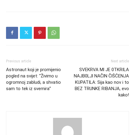
Previous article
Next article
Astronaut koji je promijenio
SVEKRVA Ml JE 0TKRILA
pogled na svijet: “Živimo u
NAJB0LJl NAČlN ČlŠĆENJA
ogromnoj zabludi, a shvatio
KUPATILA: Sija kao nov i to
sam to tek iz svemira”
BEZ TRUNKE RIBANJA, evo
kako!