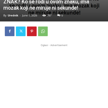
ZNAK? Ko se rodi u ovom znaku, ima
mozak koji ne miruje ni sekunde!
By
Urednik
-
June 1, 2026
787
0
Oglasi - Advertisement