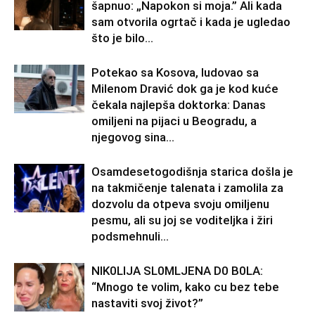
šapnuo: „Napokon si moja.” Ali kada
sam otvorila ogrtač i kada je ugledao
što je bilo...
Potekao sa Kosova, ludovao sa
Milenom Dravić dok ga je kod kuće
čekala najlepša doktorka: Danas
omiljeni na pijaci u Beogradu, a
njegovog sina...
Osamdesetogodišnja starica došla je
na takmičenje talenata i zamolila za
dozvolu da otpeva svoju omiljenu
pesmu, ali su joj se voditeljka i žiri
podsmehnuli...
NlK0LlJA SL0MLJENA D0 B0LA:
“Mnogo te volim, kako cu bez tebe
nastaviti svoj život?”