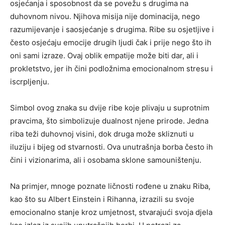
osjećanja i sposobnost da se povežu s drugima na
duhovnom nivou. Njihova misija nije dominacija, nego
razumijevanje i saosjećanje s drugima. Ribe su osjetljive i
često osjećaju emocije drugih ljudi čak i prije nego što ih
oni sami izraze. Ovaj oblik empatije može biti dar, ali i
prokletstvo, jer ih čini podložnima emocionalnom stresu i
iscrpljenju.
Simbol ovog znaka su dvije ribe koje plivaju u suprotnim
pravcima, što simbolizuje dualnost njene prirode. Jedna
riba teži duhovnoj visini, dok druga može skliznuti u
iluziju i bijeg od stvarnosti. Ova unutrašnja borba često ih
čini i vizionarima, ali i osobama sklone samouništenju.
Na primjer, mnoge poznate ličnosti rođene u znaku Riba,
kao što su Albert Einstein i Rihanna, izrazili su svoje
emocionalno stanje kroz umjetnost, stvarajući svoja djela