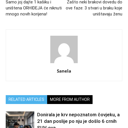
Samo joj dajte 1 kašiku i
Zašto neki brakovi dovedu do
uništena ORHIDEJA će niknuti
ove faze: 3 stvari u braku koje
mnogo novih korijena!
uništavaju ženu
Sanela
RELATED ARTICLES
MORE FROM AUTHOR
Donirala je krv nepoznatom čovjeku, a
21 dan poslije po nju je došlo 6 crnih
SUV-ova