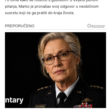
pitanja, Marko je pronašao svoj odgovor u neobičnom
susretu koji će ga pratiti do kraja života.