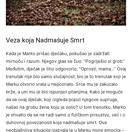
Veza koja Nadmašuje Smrt
Kada je Marko prišao dječaku, pokušao je zadržati
mirnoću i razum. Njegov glas se čuo: “Pogriješio si grob.”
Međutim, dječak je tiho odgovorio, “Oprosti, mama…” Ovaj
trenutak nije bio samo slučajnost; bio je to trenutak koji je
Marku otvorio vrata u nepoznato.
Srce mu je zakucalo
brže, a um mu je bio ispunjen pitanjima. Kako je moguće
da se ovaj dječak, koji izgleda poput njegove supruge,
našao na grobu žene koju je volio?
U tom trenutku, Marko
je shvatio da se ne radi samo o fizičkom prisustvu, već i o
duhovnoj povezanosti koja nadmašuje smrt. Ova
neobjašnjiva situacija izazvala je u Marku more emocija –