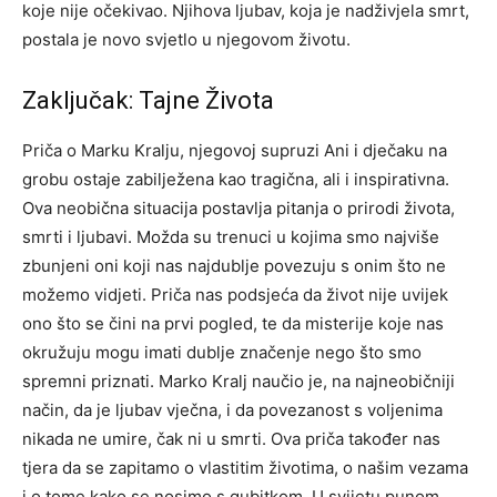
koje nije očekivao.
Njihova ljubav, koja je nadživjela smrt,
postala je novo svjetlo u njegovom životu.
Zaključak: Tajne Života
Priča o Marku Kralju, njegovoj supruzi Ani i dječaku na
grobu ostaje zabilježena kao tragična, ali i inspirativna.
Ova neobična situacija postavlja pitanja o prirodi života,
smrti i ljubavi. Možda su trenuci u kojima smo najviše
zbunjeni oni koji nas najdublje povezuju s onim što ne
možemo vidjeti.
Priča nas podsjeća da život nije uvijek
ono što se čini na prvi pogled, te da misterije koje nas
okružuju mogu imati dublje značenje nego što smo
spremni priznati.
Marko Kralj naučio je, na najneobičniji
način, da je ljubav vječna, i da povezanost s voljenima
nikada ne umire, čak ni u smrti. Ova priča također nas
tjera da se zapitamo o vlastitim životima, o našim vezama
i o tome kako se nosimo s gubitkom.
U svijetu punom