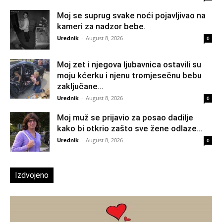
Moj se suprug svake noći pojavljivao na
kameri za nadzor bebe.
Urednik
-
August 8, 2026
0
Moj zet i njegova ljubavnica ostavili su
moju kćerku i njenu tromjesečnu bebu
zaključane...
Urednik
-
August 8, 2026
0
Moj muž se prijavio za posao dadilje
kako bi otkrio zašto sve žene odlaze...
Urednik
-
August 8, 2026
0
Izdvojeno