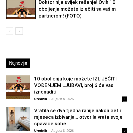
Doktor nije uvijek rešenje! Ovih 10
oboljenja možete izlečiti sa vašim
partnerom! (FOTO)
Najnovije
10 oboljenja koje možete IZLIJEČITI
VOĐENJEM LJUBAVI, broj 6 će vas
iznenaditi!
Urednik
-
August 8, 2026
0
Vratila se dva tjedna ranije nakon četiri
mjeseca izbivanja… otvorila vrata svoje
spavaće sobe...
Urednik
-
August 8, 2026
0