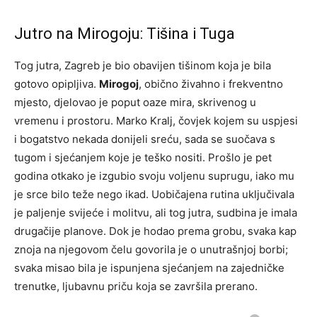
Jutro na Mirogoju: Tišina i Tuga
Tog jutra, Zagreb je bio obavijen tišinom koja je bila
gotovo opipljiva.
Mirogoj
, obično živahno i frekventno
mjesto, djelovao je poput oaze mira, skrivenog u
vremenu i prostoru. Marko Kralj, čovjek kojem su uspjesi
i bogatstvo nekada donijeli sreću, sada se suočava s
tugom i sjećanjem koje je teško nositi. Prošlo je pet
godina otkako je izgubio svoju voljenu suprugu, iako mu
je srce bilo teže nego ikad. Uobičajena rutina uključivala
je paljenje svijeće i molitvu, ali tog jutra, sudbina je imala
drugačije planove. Dok je hodao prema grobu, svaka kap
znoja na njegovom čelu govorila je o unutrašnjoj borbi;
svaka misao bila je ispunjena sjećanjem na zajedničke
trenutke, ljubavnu priču koja se završila prerano.