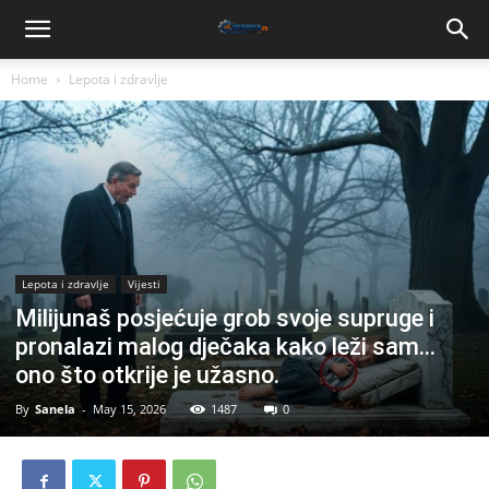
Home
Lepota i zdravlje
Lepota i zdravlje
Vijesti
Milijunaš posjećuje grob svoje supruge i
pronalazi malog dječaka kako leži sam…
ono što otkrije je užasno.
By
Sanela
-
May 15, 2026
1487
0