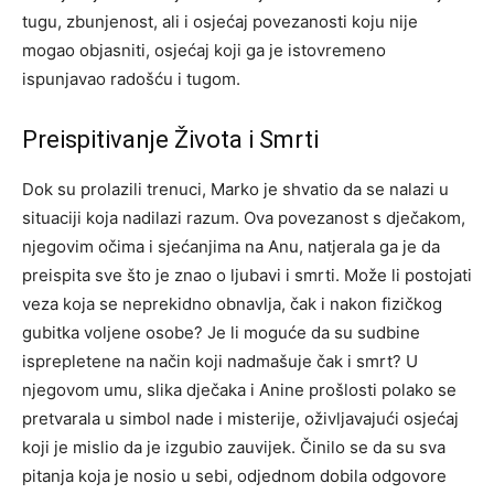
tugu, zbunjenost, ali i osjećaj povezanosti koju nije
mogao objasniti, osjećaj koji ga je istovremeno
ispunjavao radošću i tugom.
Preispitivanje Života i Smrti
Dok su prolazili trenuci, Marko je shvatio da se nalazi u
situaciji koja nadilazi razum. Ova povezanost s dječakom,
njegovim očima i sjećanjima na Anu, natjerala ga je da
preispita sve što je znao o ljubavi i smrti.
Može li postojati
veza koja se neprekidno obnavlja, čak i nakon fizičkog
gubitka voljene osobe? Je li moguće da su sudbine
isprepletene na način koji nadmašuje čak i smrt?
U
njegovom umu, slika dječaka i Anine prošlosti polako se
pretvarala u simbol nade i misterije, oživljavajući osjećaj
koji je mislio da je izgubio zauvijek. Činilo se da su sva
pitanja koja je nosio u sebi, odjednom dobila odgovore