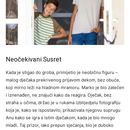
Neočekivani Susret
Kada je stigao do groba, primijetio je neobičnu figuru –
malog dječaka prekrivenog prljavom dekom, bez obuće,
koji mirno leži na hladnom mramoru. Marko je bio zatečen
i iznenađen, ne znajući kako da reagira. Dječak, bez
straha u očima, držao je u rukama izblijedjelu fotografiju
koja je, kako se ispostavilo, prikazivala njegovu suprugu
Anu kako se igra s istim dječakom, kada je bio mnogo
mlađi. Taj prizor, iako prepun sjećanja, bio je duboko