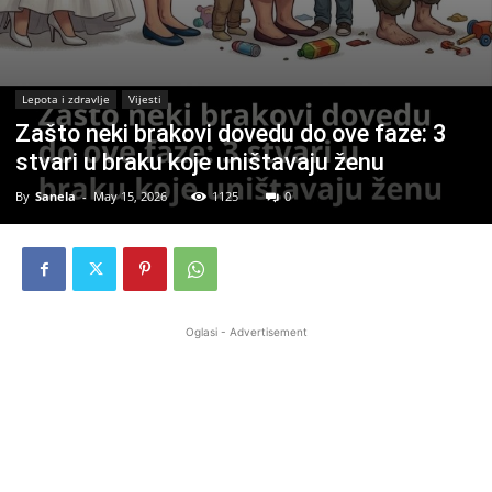
Lepota i zdravlje
Vijesti
Zašto neki brakovi dovedu do ove faze: 3
stvari u braku koje uništavaju ženu
By
Sanela
-
May 15, 2026
1125
0
Oglasi - Advertisement