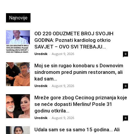
Najnovije
OD 220 ODUZMETE BROJ SVOJIH
GODINA: Poznati kardiolog otkrio
SAVJET – OVO SVI TREBAJU...
Urednik
-
August 9, 2026
0
Moj se sin rugao konobaru s Downovim
sindromom pred punim restoranom, ali
kad sam...
Urednik
-
August 9, 2026
0
Mreže gore zbog Cecinog priznanja koje
se neće dopasti Merlinu! Posle 31
godinu otkrila...
Urednik
-
August 9, 2026
0
Udala sam se sa samo 15 godina… Ali