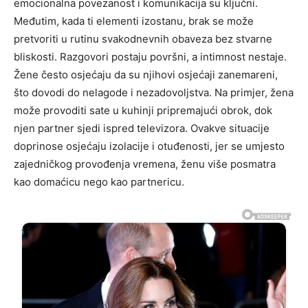
emocionalna povezanost i komunikacija su ključni.
Međutim, kada ti elementi izostanu, brak se može
pretvoriti u rutinu svakodnevnih obaveza bez stvarne
bliskosti. Razgovori postaju površni, a intimnost nestaje.
Žene često osjećaju da su njihovi osjećaji zanemareni,
što dovodi do nelagode i nezadovoljstva. Na primjer, žena
može provoditi sate u kuhinji pripremajući obrok, dok
njen partner sjedi ispred televizora. Ovakve situacije
doprinose osjećaju izolacije i otuđenosti, jer se umjesto
zajedničkog provođenja vremena, ženu više posmatra
kao domaćicu nego kao partnericu.