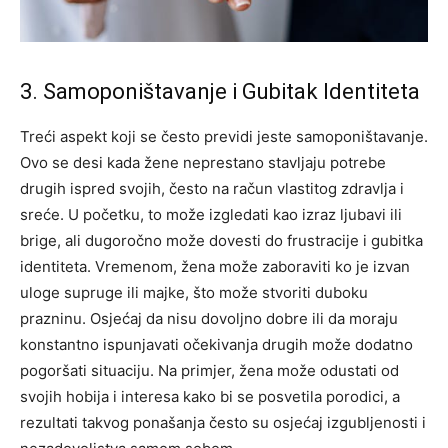
3. Samoponištavanje i Gubitak Identiteta
Treći aspekt koji se često previdi jeste samoponištavanje.
Ovo se desi kada žene neprestano stavljaju potrebe
drugih ispred svojih, često na račun vlastitog zdravlja i
sreće. U početku, to može izgledati kao izraz ljubavi ili
brige, ali dugoročno može dovesti do frustracije i gubitka
identiteta.
Vremenom, žena može zaboraviti ko je izvan
uloge supruge ili majke, što može stvoriti duboku
prazninu. Osjećaj da nisu dovoljno dobre ili da moraju
konstantno ispunjavati očekivanja drugih može dodatno
pogoršati situaciju.
Na primjer, žena može odustati od
svojih hobija i interesa kako bi se posvetila porodici, a
rezultati takvog ponašanja često su osjećaj izgubljenosti i