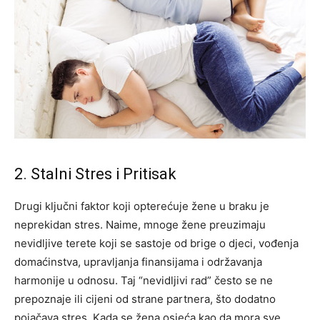
2. Stalni Stres i Pritisak
Drugi ključni faktor koji opterećuje žene u braku je
neprekidan stres. Naime, mnoge žene preuzimaju
nevidljive terete koji se sastoje od brige o djeci, vođenja
domaćinstva, upravljanja finansijama i održavanja
harmonije u odnosu. Taj “nevidljivi rad” često se ne
prepoznaje ili cijeni od strane partnera, što dodatno
pojačava stres. Kada se žena osjeća kao da mora sve