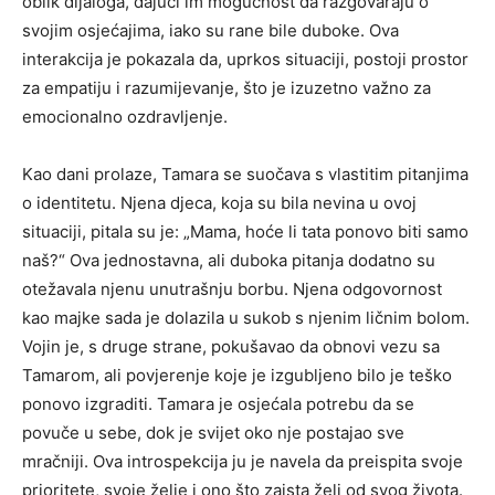
oblik dijaloga, dajući im mogućnost da razgovaraju o
svojim osjećajima, iako su rane bile duboke. Ova
interakcija je pokazala da, uprkos situaciji, postoji prostor
za empatiju i razumijevanje, što je izuzetno važno za
emocionalno ozdravljenje.
Kao dani prolaze, Tamara se suočava s vlastitim pitanjima
o identitetu. Njena djeca, koja su bila nevina u ovoj
situaciji, pitala su je: „Mama, hoće li tata ponovo biti samo
naš?“ Ova jednostavna, ali duboka pitanja dodatno su
otežavala njenu unutrašnju borbu. Njena odgovornost
kao majke sada je dolazila u sukob s njenim ličnim bolom.
Vojin je, s druge strane, pokušavao da obnovi vezu sa
Tamarom, ali povjerenje koje je izgubljeno bilo je teško
ponovo izgraditi. Tamara je osjećala potrebu da se
povuče u sebe, dok je svijet oko nje postajao sve
mračniji. Ova introspekcija ju je navela da preispita svoje
prioritete, svoje želje i ono što zaista želi od svog života.