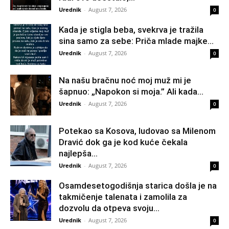
Urednik
-
August 7, 2026
0
Kada je stigla beba, svekrva je tražila
sina samo za sebe: Priča mlade majke...
Urednik
-
August 7, 2026
0
Na našu bračnu noć moj muž mi je
šapnuo: „Napokon si moja.” Ali kada...
Urednik
-
August 7, 2026
0
Potekao sa Kosova, ludovao sa Milenom
Dravić dok ga je kod kuće čekala
najlepša...
Urednik
-
August 7, 2026
0
Osamdesetogodišnja starica došla je na
takmičenje talenata i zamolila za
dozvolu da otpeva svoju...
Urednik
-
August 7, 2026
0