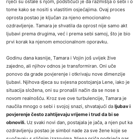
riječi su ostale s njom, podstičući je da razmišlja o sebi i o
tome kako se nositi s vlastitim osjećajima. Ovaj proces
oprosta postao je ključan za njeno emocionalno
ozdravljenje. Tamara je shvatila da oprost nije samo akt
ljubavi prema drugima, već i prema sebi samoj, što je bio
prvi korak ka njenom emocionalnom oporavku.
Godinu dana kasnije, Tamara i Vojin još uvijek žive
zajedno, ali njihov odnos je transformiran. Oni uče
ponovo da grade povjerenje i otkrivaju nove dimenzije
ljubavi. Njihova djeca su svjesna postojanja Lene, iako je
situacija složena, oni su pronašli način da se nose s
novom realnošću. Kroz sve ove turbulencije, Tamara je
naučila mnogo o sebi i svojoj snazi, shvatajući da
ljubav i
povjerenje često zahtijevaju vrijeme i trud da bi se
obnovili.
Uz svaki novi dan, postajala je jača, a njen put ka
ozdravljenju postao je simbol nade za sve žene koje se
suočavaju s sličnim izazovima. Njena priča podsjeća nas