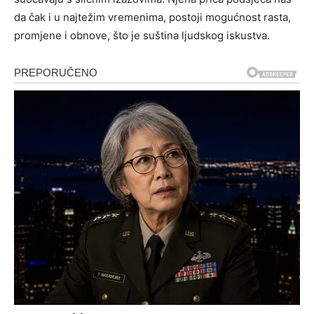
da čak i u najtežim vremenima, postoji mogućnost rasta,
promjene i obnove, što je suština ljudskog iskustva.