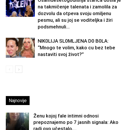
Osamdesetogodišnja starica došla je
na takmičenje talenata i zamolila za
dozvolu da otpeva svoju omiljenu
pesmu, ali su joj se voditeljka i žiri
podsmehnuli...
NlK0LlJA SL0MLJENA D0 B0LA:
“Mnogo te volim, kako cu bez tebe
nastaviti svoj život?”
Najnovije
Ženu kojoj fale intimni odnosi
prepoznajemo po 7 jasnih signala: Ako
radi ovo učestalo,...