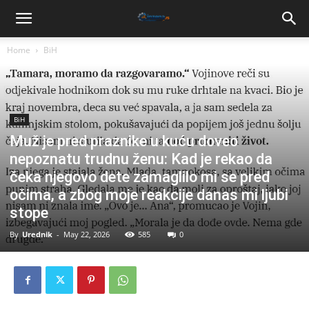
Home
BiH
BiH
Muž je pred praznike u kuću doveo
nepoznatu trudnu ženu: Kad je rekao da
čeka njegovo dete zamaglilo mi se pred
očima, a zbog moje reakcije danas mi ljubi
stope
By
Urednik
-
May 22, 2026
585
0