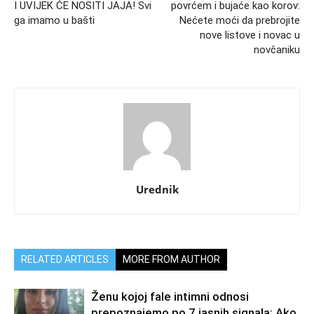
I UVIJEK ĆE NOSITI JAJA! Svi
povrćem i bujaće kao korov:
ga imamo u bašti
Nećete moći da prebrojite
nove listove i novac u
novčaniku
Urednik
RELATED ARTICLES
MORE FROM AUTHOR
Ženu kojoj fale intimni odnosi
prepoznajemo po 7 jasnih signala: Ako