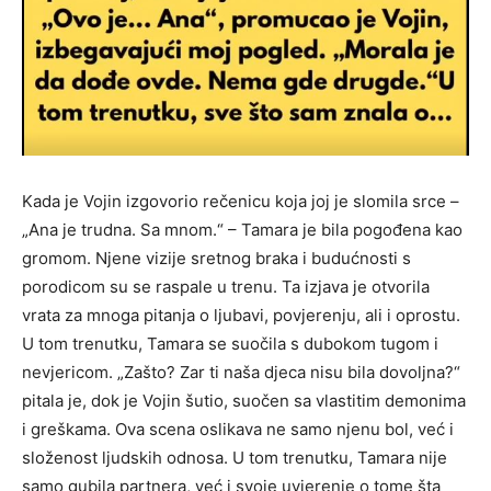
Kada je Vojin izgovorio rečenicu koja joj je slomila srce –
„Ana je trudna. Sa mnom.“ – Tamara je bila pogođena kao
gromom. Njene vizije sretnog braka i budućnosti s
porodicom su se raspale u trenu. Ta izjava je otvorila
vrata za mnoga pitanja o ljubavi, povjerenju, ali i oprostu.
U tom trenutku, Tamara se suočila s dubokom tugom i
nevjericom. „Zašto? Zar ti naša djeca nisu bila dovoljna?“
pitala je, dok je Vojin šutio, suočen sa vlastitim demonima
i greškama. Ova scena oslikava ne samo njenu bol, već i
složenost ljudskih odnosa. U tom trenutku, Tamara nije
samo gubila partnera, već i svoje uvjerenje o tome šta