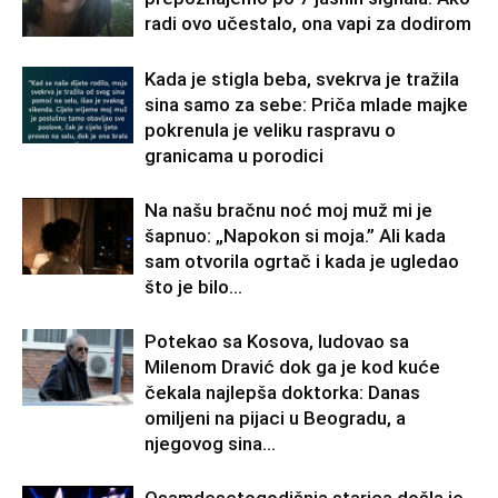
radi ovo učestalo, ona vapi za dodirom
Kada je stigla beba, svekrva je tražila
sina samo za sebe: Priča mlade majke
pokrenula je veliku raspravu o
granicama u porodici
Na našu bračnu noć moj muž mi je
šapnuo: „Napokon si moja.” Ali kada
sam otvorila ogrtač i kada je ugledao
što je bilo...
Potekao sa Kosova, ludovao sa
Milenom Dravić dok ga je kod kuće
čekala najlepša doktorka: Danas
omiljeni na pijaci u Beogradu, a
njegovog sina...