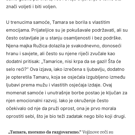
znači voljeti i biti voljen.
U trenucima samoće, Tamara se borila s vlastitim
emocijama. Prijateljice su je pokušavale podržavati, ali su
često ostavljale je u stanju osamljenosti i bez podrške.
Njena majka Ružica dolazila je svakodnevno, donoseći
hranu i savjete, ali često su njene riječi zvučale kao
dodatni pritisak: „Tamarice, nisi krpa da se gazi! Šta će
selo reći?“ Ova izjava, iako izrečena s ljubavlju, dodatno
je opteretila Tamaru, koja se osjećala izgubljeno između
ljubavi prema mužu i vlastitih osjećaja izdaje. Ovaj
momenat samoće i unutrašnje borbe postao je ključan za
njen emocionalni razvoj. Iako je okruženje često
očekivalo od nje da pruži oprost, ona je prvo morala
oprostiti sebi, što je bio teži zadatak nego bilo koji drugi.