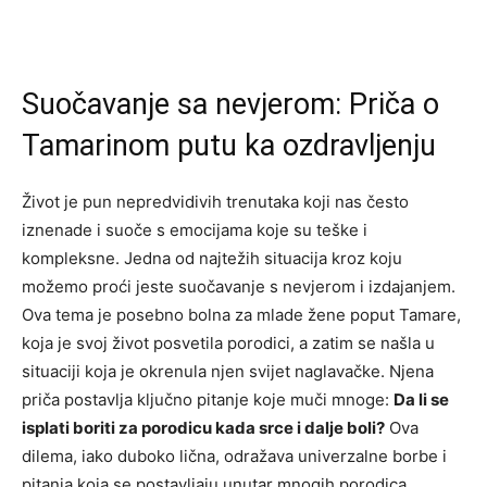
Suočavanje sa nevjerom: Priča o
Tamarinom putu ka ozdravljenju
Život je pun nepredvidivih trenutaka koji nas često
iznenade i suoče s emocijama koje su teške i
kompleksne. Jedna od najtežih situacija kroz koju
možemo proći jeste suočavanje s nevjerom i izdajanjem.
Ova tema je posebno bolna za mlade žene poput Tamare,
koja je svoj život posvetila porodici, a zatim se našla u
situaciji koja je okrenula njen svijet naglavačke. Njena
priča postavlja ključno pitanje koje muči mnoge:
Da li se
isplati boriti za porodicu kada srce i dalje boli?
Ova
dilema, iako duboko lična, odražava univerzalne borbe i
pitanja koja se postavljaju unutar mnogih porodica.