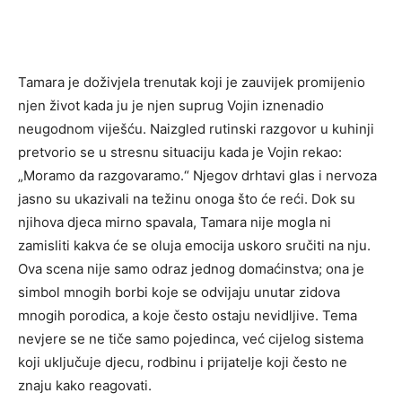
Tamara je doživjela trenutak koji je zauvijek promijenio
njen život kada ju je njen suprug Vojin iznenadio
neugodnom viješću. Naizgled rutinski razgovor u kuhinji
pretvorio se u stresnu situaciju kada je Vojin rekao:
„Moramo da razgovaramo.“ Njegov drhtavi glas i nervoza
jasno su ukazivali na težinu onoga što će reći. Dok su
njihova djeca mirno spavala, Tamara nije mogla ni
zamisliti kakva će se oluja emocija uskoro sručiti na nju.
Ova scena nije samo odraz jednog domaćinstva; ona je
simbol mnogih borbi koje se odvijaju unutar zidova
mnogih porodica, a koje često ostaju nevidljive. Tema
nevjere se ne tiče samo pojedinca, već cijelog sistema
koji uključuje djecu, rodbinu i prijatelje koji često ne
znaju kako reagovati.