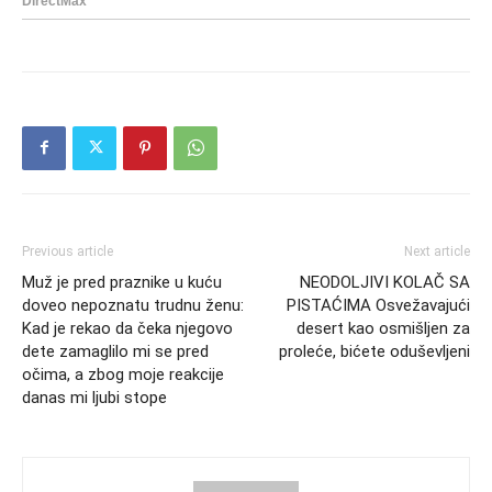
Previous article
Next article
Muž je pred praznike u kuću
NEODOLJIVI KOLAČ SA
doveo nepoznatu trudnu ženu:
PISTAĆIMA Osvežavajući
Kad je rekao da čeka njegovo
desert kao osmišljen za
dete zamaglilo mi se pred
proleće, bićete oduševljeni
očima, a zbog moje reakcije
danas mi ljubi stope