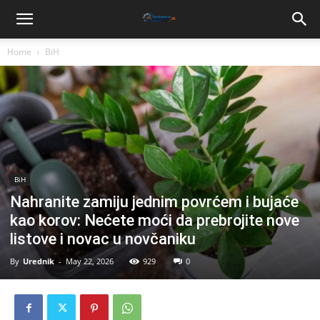
Home
BiH
BiH
Nahranite zamiju jednim povrćem i bujaće
kao korov: Nećete moći da prebrojite nove
listove i novac u novčaniku
By
Urednik
-
May 22, 2026
929
0