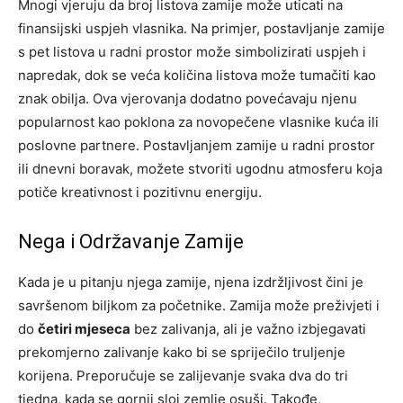
Mnogi vjeruju da broj listova zamije može uticati na
finansijski uspjeh vlasnika. Na primjer, postavljanje zamije
s pet listova u radni prostor može simbolizirati uspjeh i
napredak, dok se veća količina listova može tumačiti kao
znak obilja. Ova vjerovanja dodatno povećavaju njenu
popularnost kao poklona za novopečene vlasnike kuća ili
poslovne partnere. Postavljanjem zamije u radni prostor
ili dnevni boravak, možete stvoriti ugodnu atmosferu koja
potiče kreativnost i pozitivnu energiju.
Nega i Održavanje Zamije
Kada je u pitanju njega zamije, njena izdržljivost čini je
savršenom biljkom za početnike. Zamija može preživjeti i
do
četiri mjeseca
bez zalivanja, ali je važno izbjegavati
prekomjerno zalivanje kako bi se spriječilo truljenje
korijena. Preporučuje se zalijevanje svaka dva do tri
tjedna, kada se gornji sloj zemlje osuši. Takođe,