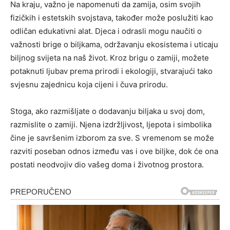
Na kraju, važno je napomenuti da zamija, osim svojih
fizičkih i estetskih svojstava, također može poslužiti kao
odličan edukativni alat. Djeca i odrasli mogu naučiti o
važnosti brige o biljkama, održavanju ekosistema i uticaju
biljnog svijeta na naš život. Kroz brigu o zamiji, možete
potaknuti ljubav prema prirodi i ekologiji, stvarajući tako
svjesnu zajednicu koja cijeni i čuva prirodu.
Stoga, ako razmišljate o dodavanju biljaka u svoj dom,
razmislite o zamiji. Njena izdržljivost, ljepota i simbolika
čine je savršenim izborom za sve. S vremenom se može
razviti poseban odnos između vas i ove biljke, dok će ona
postati neodvojiv dio vašeg doma i životnog prostora.