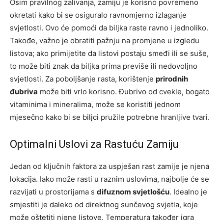
Osim pravilnog zalivanja, zamiju je korisno povremeno
okretati kako bi se osiguralo ravnomjerno izlaganje
svjetlosti. Ovo će pomoći da biljka raste ravno i jednoliko.
Takođe, važno je obratiti pažnju na promjene u izgledu
listova; ako primijetite da listovi postaju smeđi ili se suše,
to može biti znak da biljka prima previše ili nedovoljno
svjetlosti. Za poboljšanje rasta, korištenje
prirodnih
đubriva
može biti vrlo korisno. Đubrivo od cvekle, bogato
vitaminima i mineralima, može se koristiti jednom
mjesečno kako bi se biljci pružile potrebne hranljive tvari.
Optimalni Uslovi za Rastuću Zamiju
Jedan od ključnih faktora za uspješan rast zamije je njena
lokacija. Iako može rasti u raznim uslovima, najbolje će se
razvijati u prostorijama s
difuznom svjetlošću
. Idealno je
smjestiti je daleko od direktnog sunčevog svjetla, koje
može oštetiti njene listove. Temperatura također igra