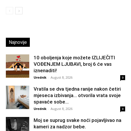
Najnovije
10 oboljenja koje možete IZLIJEČITI
VOĐENJEM LJUBAVI, broj 6 će vas
iznenaditi!
Urednik
-
August 8, 2026
0
Vratila se dva tjedna ranije nakon četiri
mjeseca izbivanja… otvorila vrata svoje
spavaće sobe...
Urednik
-
August 8, 2026
0
Moj se suprug svake noći pojavljivao na
kameri za nadzor bebe.