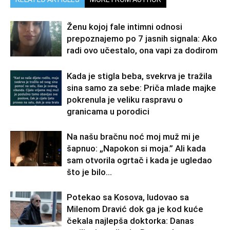
Ženu kojoj fale intimni odnosi
prepoznajemo po 7 jasnih signala: Ako
radi ovo učestalo, ona vapi za dodirom
Kada je stigla beba, svekrva je tražila
sina samo za sebe: Priča mlade majke
pokrenula je veliku raspravu o
granicama u porodici
Na našu bračnu noć moj muž mi je
šapnuo: „Napokon si moja.” Ali kada
sam otvorila ogrtač i kada je ugledao
što je bilo...
Potekao sa Kosova, ludovao sa
Milenom Dravić dok ga je kod kuće
čekala najlepša doktorka: Danas