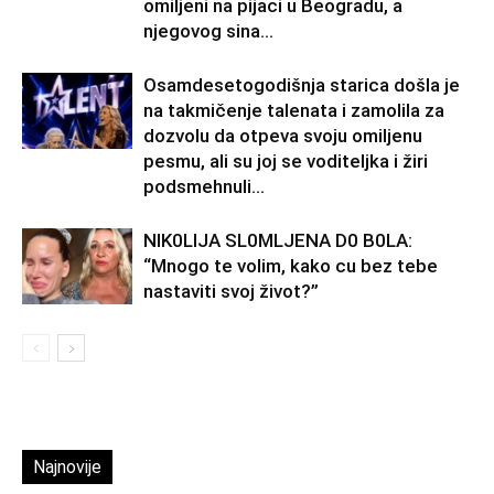
omiljeni na pijaci u Beogradu, a
njegovog sina...
Osamdesetogodišnja starica došla je
na takmičenje talenata i zamolila za
dozvolu da otpeva svoju omiljenu
pesmu, ali su joj se voditeljka i žiri
podsmehnuli...
NlK0LlJA SL0MLJENA D0 B0LA:
“Mnogo te volim, kako cu bez tebe
nastaviti svoj život?”
Najnovije