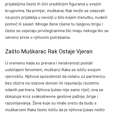
prijateljima često ih čini središnjim figurama u svojim
krugovima.
Na primjer, muškarac Rak može se odazvati
na poziv prijatelja u nevolji u bilo kojem trenutku, nudeći
pomoć ili savjet. Mnoge žene cijene tu njegovu brigu i
često se osjećaju privilegiranima što imaju nekoga tko se
iskreno brine o njihovim potrebama.
Zašto Muškarac Rak Ostaje Vjeran
U vremenu kada su prevara i neiskrenost postali
uobičajeni fenomeni, muškarci Raka se ističu svojom
vjernošću. Njihova sposobnost da ostanu uz partnericu
bez obzira na izazove donosi im reputaciju izuzetno
odanih partnera. Njihova ljubav nije samo riječ; ona se
dokazuje kroz svakodnevne gestove pažnje, brige i
razumijevanja.
Žene koje su imale sreću da budu s
muškarcem Raka često ističu da je njihova ljubav nešto