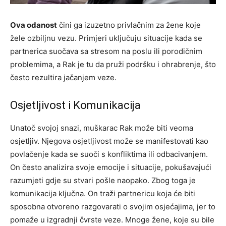
Ova odanost
čini ga izuzetno privlačnim za žene koje
žele ozbiljnu vezu. Primjeri uključuju situacije kada se
partnerica suočava sa stresom na poslu ili porodičnim
problemima, a Rak je tu da pruži podršku i ohrabrenje, što
često rezultira jačanjem veze.
Osjetljivost i Komunikacija
Unatoč svojoj snazi, muškarac Rak može biti veoma
osjetljiv. Njegova osjetljivost može se manifestovati kao
povlačenje kada se suoči s konfliktima ili odbacivanjem.
On često analizira svoje emocije i situacije, pokušavajući
razumjeti gdje su stvari pošle naopako. Zbog toga je
komunikacija ključna. On traži partnericu koja će biti
sposobna otvoreno razgovarati o svojim osjećajima, jer to
pomaže u izgradnji čvrste veze. Mnoge žene, koje su bile