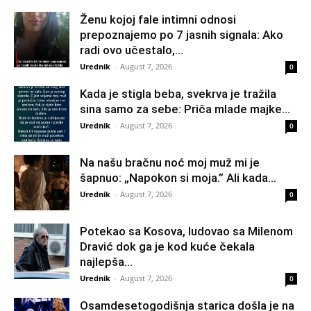
Ženu kojoj fale intimni odnosi
prepoznajemo po 7 jasnih signala: Ako
radi ovo učestalo,...
Urednik
-
August 7, 2026
0
Kada je stigla beba, svekrva je tražila
sina samo za sebe: Priča mlade majke...
Urednik
-
August 7, 2026
0
Na našu bračnu noć moj muž mi je
šapnuo: „Napokon si moja.” Ali kada...
Urednik
-
August 7, 2026
0
Potekao sa Kosova, ludovao sa Milenom
Dravić dok ga je kod kuće čekala
najlepša...
Urednik
-
August 7, 2026
0
Osamdesetogodišnja starica došla je na