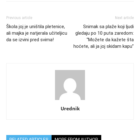
Previous article
Next article
Škola joj je uništila pletenice,
Snimak sa plaže koji ljudi
ali majka je natjerala učiteljicu
gledaju po 10 puta zaredom:
da se izvini pred svima!
“Možete da kažete šta
hoćete, ali ja joj skidam kapu”
Urednik
RELATED ARTICLES
MORE FROM AUTHOR