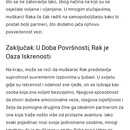
što se ne zaboravlja lako, zbog načina na koji su se
osjećale voljene i cijenjene.
U mnogim slučajevima,
muškarci Raka će čak raditi na samopoboljšanju kako bi
postali bolji partneri, što dodatno jača njihovu
posvećenost vezi.
Zaključak: U Doba Površnosti, Rak je
Oaza Iskrenosti
Na kraju, može se reći da muškarac Rak predstavlja
suprotnost suvremenim izazovima u ljubavi. U svijetu
gdje su iskrenost i odanost sve rjeđe, on se izdvaja kao
osoba koja zna voljeti bezuvjetno.
Njegova sposobnost
da stvori duboke emocionalne veze, njegova osjetljivost i
želja da pomogne drugima čine ga idealnim partnerom za
one koje traže nešto više od prolazne avanture. Iako
svaki pojedinac nosi svoje jedinstvene osobine, mnogi
smatraju da je muškarac u znaku Raka pravi izbor za