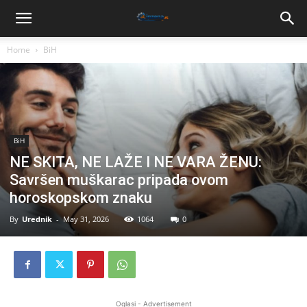
Home
BiH
BiH
NE SKITA, NE LAŽE I NE VARA ŽENU:
Savršen muškarac pripada ovom
horoskopskom znaku
By
Urednik
-
May 31, 2026
1064
0
Oglasi - Advertisement