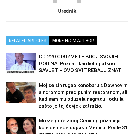
Urednik
RELATED ARTICLES
MORE FROM AUTHOR
OD 220 ODUZMETE BROJ SVOJIH
GODINA: Poznati kardiolog otkrio
SAVJET – OVO SVI TREBAJU ZNATI
Moj se sin rugao konobaru s Downovim
sindromom pred punim restoranom, ali
kad sam mu oduzela nagradu i otkrila
zašto je taj čovjek zatražio...
Mreže gore zbog Cecinog priznanja
koje se neće dopasti Merlinu! Posle 31