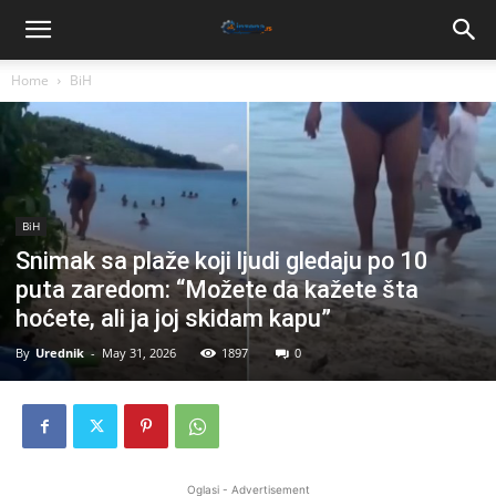
Home
BiH
BiH
Snimak sa plaže koji ljudi gledaju po 10
puta zaredom: “Možete da kažete šta
hoćete, ali ja joj skidam kapu”
By
Urednik
-
May 31, 2026
1897
0
Oglasi - Advertisement