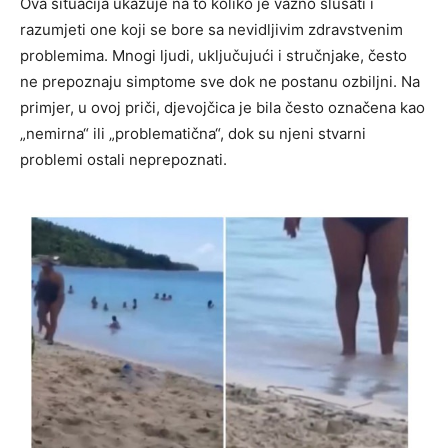
Ova situacija ukazuje na to koliko je važno slušati i
razumjeti one koji se bore sa nevidljivim zdravstvenim
problemima. Mnogi ljudi, uključujući i stručnjake, često
ne prepoznaju simptome sve dok ne postanu ozbiljni. Na
primjer, u ovoj priči, djevojčica je bila često označena kao
„nemirna“ ili „problematična“, dok su njeni stvarni
problemi ostali neprepoznati.