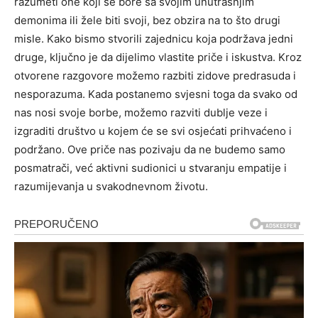
razumeti one koji se bore sa svojim unutrašnjim
demonima ili žele biti svoji, bez obzira na to što drugi
misle.
Kako bismo stvorili zajednicu koja podržava jedni
druge, ključno je da dijelimo vlastite priče i iskustva. Kroz
otvorene razgovore možemo razbiti zidove predrasuda i
nesporazuma.
Kada postanemo svjesni toga da svako od
nas nosi svoje borbe, možemo razviti dublje veze i
izgraditi društvo u kojem će se svi osjećati prihvaćeno i
podržano. Ove priče nas pozivaju da ne budemo samo
posmatrači, već aktivni sudionici u stvaranju empatije i
razumijevanja u svakodnevnom životu.