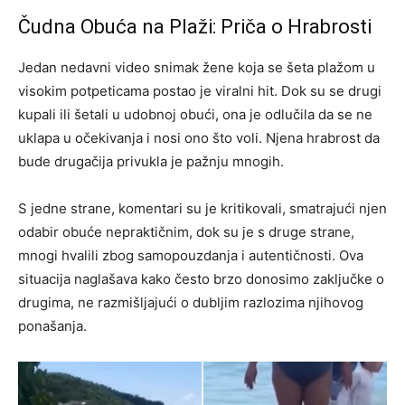
Čudna Obuća na Plaži: Priča o Hrabrosti
Jedan nedavni video snimak žene koja se šeta plažom u
visokim potpeticama postao je viralni hit. Dok su se drugi
kupali ili šetali u udobnoj obući, ona je odlučila da se ne
uklapa u očekivanja i nosi ono što voli. Njena hrabrost da
bude drugačija privukla je pažnju mnogih.
S jedne strane, komentari su je kritikovali, smatrajući njen
odabir obuće nepraktičnim, dok su je s druge strane,
mnogi hvalili zbog samopouzdanja i autentičnosti. Ova
situacija naglašava kako često brzo donosimo zaključke o
drugima, ne razmišljajući o dubljim razlozima njihovog
ponašanja.