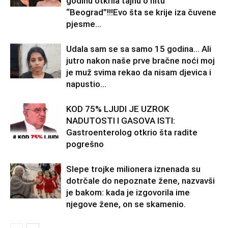
godinu otkrila tajnu o hitu
“Beograd”!!!Evo šta se krije iza čuvene
pjesme...
Udala sam se sa samo 15 godina… Ali
jutro nakon naše prve bračne noći moj
je muž svima rekao da nisam djevica i
napustio...
KOD 75% LJUDI JE UZROK
NADUTOSTI I GASOVA ISTI:
Gastroenterolog otkrio šta radite
pogrešno
Slepe trojke milionera iznenada su
dotrčale do nepoznate žene, nazvavši
je bakom: kada je izgovorila ime
njegove žene, on se skamenio.