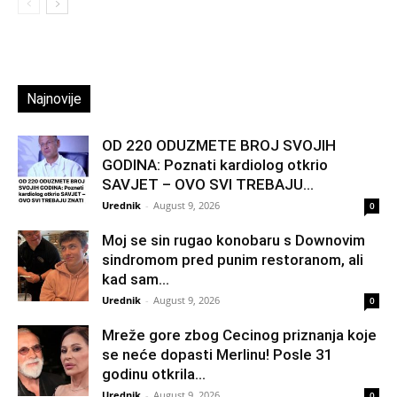
Najnovije
OD 220 ODUZMETE BROJ SVOJIH
GODINA: Poznati kardiolog otkrio
SAVJET – OVO SVI TREBAJU...
Urednik
-
August 9, 2026
0
Moj se sin rugao konobaru s Downovim
sindromom pred punim restoranom, ali
kad sam...
Urednik
-
August 9, 2026
0
Mreže gore zbog Cecinog priznanja koje
se neće dopasti Merlinu! Posle 31
godinu otkrila...
Urednik
-
August 9, 2026
0