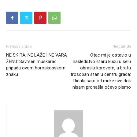
Previous article
Next article
NE SKITA, NE LAŽE I NE VARA
Otac mi je ostavio u
ŽENU: Savršen muškarac
nasledstvo staru kuću u selu
pripada ovom horoskopskom
obraslu korovom, a bratu
znaku
trosoban stan u centru grada:
Ridala sam od muke sve dok
nisam pronašla očevo pismo