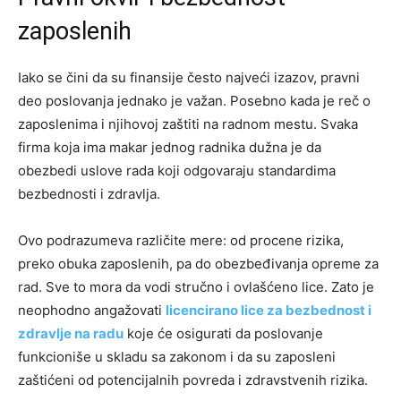
zaposlenih
Iako se čini da su finansije često najveći izazov, pravni
deo poslovanja jednako je važan. Posebno kada je reč o
zaposlenima i njihovoj zaštiti na radnom mestu. Svaka
firma koja ima makar jednog radnika dužna je da
obezbedi uslove rada koji odgovaraju standardima
bezbednosti i zdravlja.
Ovo podrazumeva različite mere: od procene rizika,
preko obuka zaposlenih, pa do obezbeđivanja opreme za
rad. Sve to mora da vodi stručno i ovlašćeno lice. Zato je
neophodno angažovati
licencirano lice za bezbednost i
zdravlje na radu
koje će osigurati da poslovanje
funkcioniše u skladu sa zakonom i da su zaposleni
zaštićeni od potencijalnih povreda i zdravstvenih rizika.