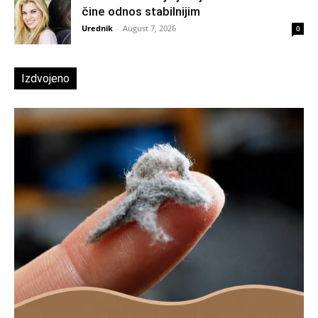
čine odnos stabilnijim
Urednik
-
August 7, 2026
0
Izdvojeno