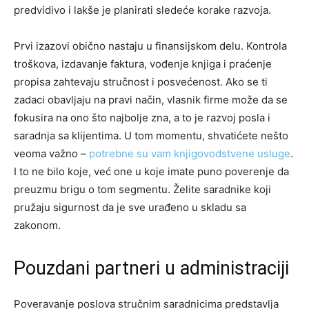
predvidivo i lakše je planirati sledeće korake razvoja.
Prvi izazovi obično nastaju u finansijskom delu. Kontrola
troškova, izdavanje faktura, vođenje knjiga i praćenje
propisa zahtevaju stručnost i posvećenost. Ako se ti
zadaci obavljaju na pravi način, vlasnik firme može da se
fokusira na ono što najbolje zna, a to je razvoj posla i
saradnja sa klijentima. U tom momentu, shvatićete nešto
veoma važno –
potrebne su vam knjigovodstvene usluge
.
I to ne bilo koje, već one u koje imate puno poverenje da
preuzmu brigu o tom segmentu. Želite saradnike koji
pružaju sigurnost da je sve urađeno u skladu sa
zakonom.
Pouzdani partneri u administraciji
Poveravanje poslova stručnim saradnicima predstavlja