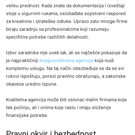
veliku prednost. Kada znate da dokumentacija i izveštaji
stoje u sigurnim rukama, oslobađate sopstveni raspored
za kreativne i strateške odluke. Upravo zato mnoge firme
biraju saradnju sa profesionalcima koji razumeju
specifične potrebe različitih delatnosti.
Izbor saradnika nije uvek lak, ali se najčešće pokazuje da
je najpraktičniji
knjigovodstvena agencija
koja nudi
kompletnu uslugu. Na taj način obezbeđuje se da se svi
rokovi ispoštuju, porezi pravilno obračunaju, a zakonske
obaveze uredno ispune.
Kvalitetna agencija može biti oslonac malim firmama koje
tek počinju, ali i onima koje rastu i imaju složenije
finansijske potrebe.
Pravni okvir i bezbednost