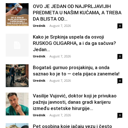
OVO JE JEDAN OD NAJPRLJAVIJIH
PREDMETA U NAŠIM KUĆAMA, A TREBA
DA BLISTA OD...
Urednik
-
August 7, 2026
0
Kako je Srpkinja uspela da osvoji
RUSKOG OLIGARHA, a i da ga sačuva?
Jedan...
Urednik
-
August 7, 2026
0
Bogataš gurnuo prosjakinju, a onda
saznao ko je to — cela pijaca zanemela!
Urednik
-
August 7, 2026
0
Vasilije Vujović, doktor koji je privukao
pažnju javnosti, danas gradi karijeru
između estetske hirurgije...
Urednik
-
August 7, 2026
0
Pet osobina koje jačaju vezu i često