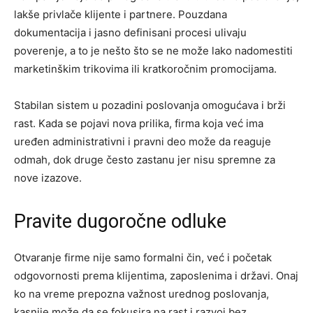
lakše privlače klijente i partnere. Pouzdana
dokumentacija i jasno definisani procesi ulivaju
poverenje, a to je nešto što se ne može lako nadomestiti
marketinškim trikovima ili kratkoročnim promocijama.
Stabilan sistem u pozadini poslovanja omogućava i brži
rast. Kada se pojavi nova prilika, firma koja već ima
uređen administrativni i pravni deo može da reaguje
odmah, dok druge često zastanu jer nisu spremne za
nove izazove.
Pravite dugoročne odluke
Otvaranje firme nije samo formalni čin, već i početak
odgovornosti prema klijentima, zaposlenima i državi. Onaj
ko na vreme prepozna važnost urednog poslovanja,
kasnije može da se fokusira na rast i razvoj bez