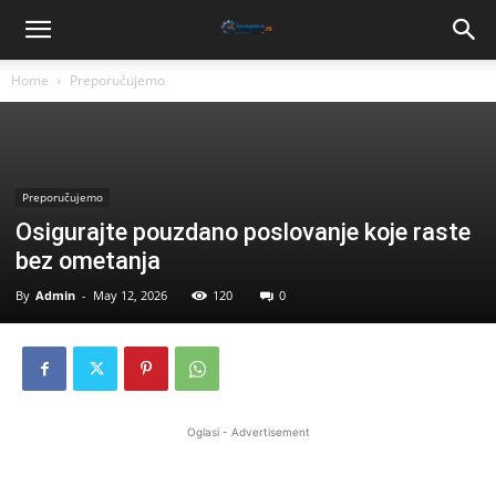
Home
Preporučujemo
Preporučujemo
Osigurajte pouzdano poslovanje koje raste
bez ometanja
By
Admin
-
May 12, 2026
120
0
Oglasi - Advertisement