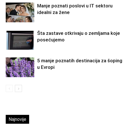
Manje poznati poslovi u IT sektoru
idealni za žene
Šta zastave otkrivaju o zemljama koje
posećujemo
5 manje poznatih destinacija za šoping
u Evropi
Najnovije