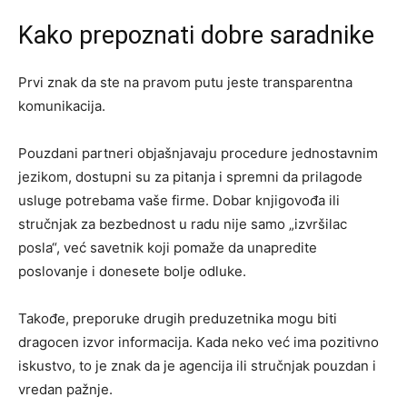
Kako prepoznati dobre saradnike
Prvi znak da ste na pravom putu jeste transparentna
komunikacija.
Pouzdani partneri objašnjavaju procedure jednostavnim
jezikom, dostupni su za pitanja i spremni da prilagode
usluge potrebama vaše firme. Dobar knjigovođa ili
stručnjak za bezbednost u radu nije samo „izvršilac
posla“, već savetnik koji pomaže da unapredite
poslovanje i donesete bolje odluke.
Takođe, preporuke drugih preduzetnika mogu biti
dragocen izvor informacija. Kada neko već ima pozitivno
iskustvo, to je znak da je agencija ili stručnjak pouzdan i
vredan pažnje.