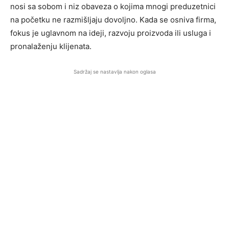
nosi sa sobom i niz obaveza o kojima mnogi preduzetnici
na početku ne razmišljaju dovoljno. Kada se osniva firma,
fokus je uglavnom na ideji, razvoju proizvoda ili usluga i
pronalaženju klijenata.
Sadržaj se nastavlja nakon oglasa