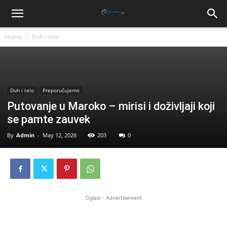
Home
Duh i telo
Duh i telo
Preporučujemo
Putovanje u Maroko – mirisi i doživljaji koji
se pamte zauvek
By
Admin
-
May 12, 2026
203
0
Oglasi - Advertisement