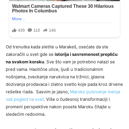
Od trenutka kada sletite u Marakeš, osećate da ste
zakoračili u svet gde se
istorija i savremenost prepliću
na svakom koraku
. Sve što vam je potrebno nalazi se
pred vama. Haotične ulice, ljudi u tradicionalnim
nošnjama, zveckanje narukvica na tržnici, glasna
dozivanja prodavaca i zlatno svetlo koje pada kroz drvene
rešetke riada. Sasvim je jasno,
Maroko putovanje menja
vaš pogled na svet
. Više o čudesnoj transformaciji i
promeni perspektive nakon posete Maroku čitajte u
sledećim redovima.