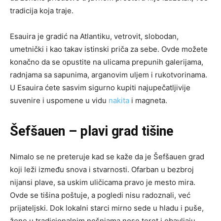
tradicija koja traje.
Esauira je gradić na Atlantiku, vetrovit, slobodan,
umetnički i kao takav istinski priča za sebe. Ovde možete
konačno da se opustite na ulicama prepunih galerijama,
radnjama sa sapunima, arganovim uljem i rukotvorinama.
U Esauira ćete sasvim sigurno kupiti najupečatljivije
suvenire i uspomene u vidu
nakita
i magneta.
Šefšauen – plavi grad tišine
Nimalo se ne preteruje kad se kaže da je Šefšauen grad
koji leži između snova i stvarnosti. Ofarban u bezbroj
nijansi plave, sa uskim uličicama pravo je mesto mira.
Ovde se tišina poštuje, a pogledi nisu radoznali, već
prijateljski. Dok lokalni starci mirno sede u hladu i puše,
žene u tradicionalnim nošnjama nose teret i obavljaju