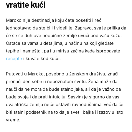
vratite kući
Maroko nije destinacija koju ćete posetiti i reći
jednostavno da ste bili i videli je. Zapravo, sva je prilika da
će se se duh ove neobične zemlje uvući pod vašu kožu.
Ostaće sa vama u detaljima, u načinu na koji gledate
tepihe i nameštaj, pa i u mirisu začina kada isprobavate
recepte
i kuvate kod kuće.
Putovati u Maroko, posebno u ženskom društvu, znači
pronaći deo sebe u nepoznatom svetu. Žena može da
nauči da ne mora da bude stalno jaka, ali da je važno da
bude svoja i da prati intuiciju. Sasvim je sigurno da vas
ova afrička zemlja neće ostaviti ravnodušnima, već da će
biti stalni podsetnik na to da je svet i bajka i izazov u isto
vreme.