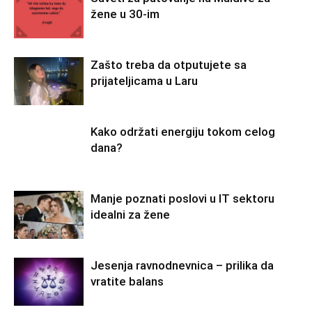
žene u 30-im
Zašto treba da otputujete sa
prijateljicama u Laru
Kako održati energiju tokom celog
dana?
Manje poznati poslovi u IT sektoru
idealni za žene
Jesenja ravnodnevnica – prilika da
vratite balans