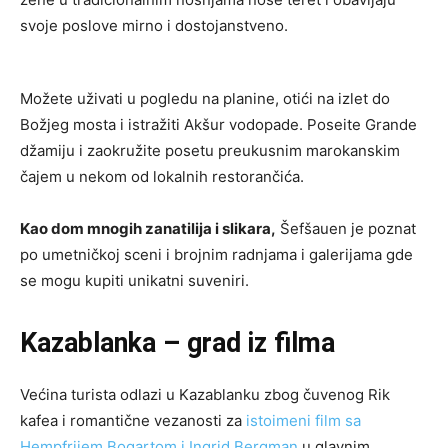
svoje poslove mirno i dostojanstveno.
Možete uživati u pogledu na planine, otići na izlet do
Božjeg mosta i istražiti Akšur vodopade. Poseite Grande
džamiju i zaokružite posetu preukusnim marokanskim
čajem u nekom od lokalnih restorančića.
Kao dom mnogih zanatilija i slikara,
Šefšauen je poznat
po umetničkoj sceni i brojnim radnjama i galerijama gde
se mogu kupiti unikatni suveniri.
Kazablanka – grad iz filma
Većina turista odlazi u Kazablanku zbog čuvenog Rik
kafea i romantične vezanosti za
istoimeni film sa
Hempfrijem Bogartom i Ingrid Bergman
u glavnim