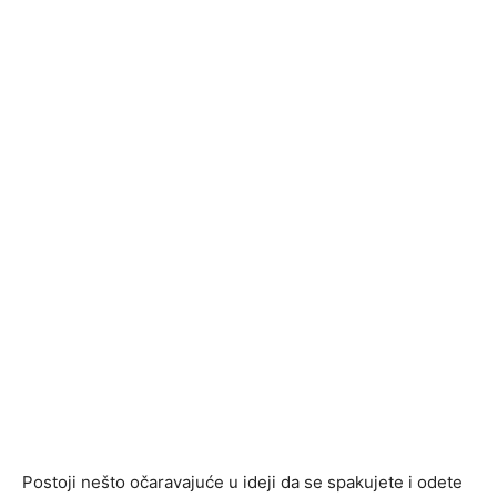
Postoji nešto očaravajuće u ideji da se spakujete i odete