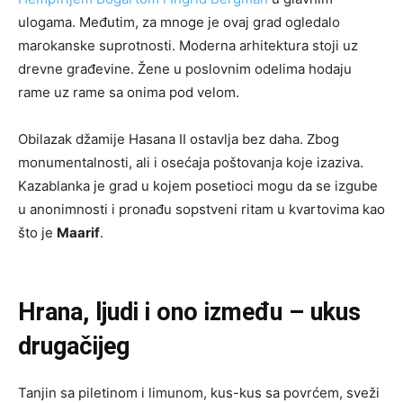
ulogama. Međutim, za mnoge je ovaj grad ogledalo
marokanske suprotnosti. Moderna arhitektura stoji uz
drevne građevine. Žene u poslovnim odelima hodaju
rame uz rame sa onima pod velom.
Obilazak džamije Hasana II ostavlja bez daha. Zbog
monumentalnosti, ali i osećaja poštovanja koje izaziva.
Kazablanka je grad u kojem posetioci mogu da se izgube
u anonimnosti i pronađu sopstveni ritam u kvartovima kao
što je
Maarif
.
Hrana, ljudi i ono između – ukus
drugačijeg
Tanjin sa piletinom i limunom, kus-kus sa povrćem, sveži