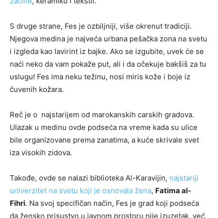
začine
, keramiku i tekstil.
S druge strane, Fes je ozbiljniji, više okrenut tradiciji.
Njegova medina je najveća urbana pešačka zona na svetu
i izgleda kao lavirint iz bajke. Ako se izgubite, uvek će se
naći neko da vam pokaže put, ali i da očekuje bakšiš za tu
uslugu! Fes ima neku težinu, nosi miris kože i boje iz
čuvenih kožara.
Reč je o najstarijem od marokanskih carskih gradova.
Ulazak u medinu ovde podseća na vreme kada su ulice
bile organizovane prema zanatima, a kuće skrivale svet
iza visokih zidova.
Takođe, ovde se nalazi biblioteka Al-Karavijin,
najstariji
univerzitet na svetu koji je osnovala žena
,
Fatima al-
Fihri
. Na svoj specifičan način, Fes je grad koji podseća
da žensko prisustvo u javnom prostoru nije izuzetak, već