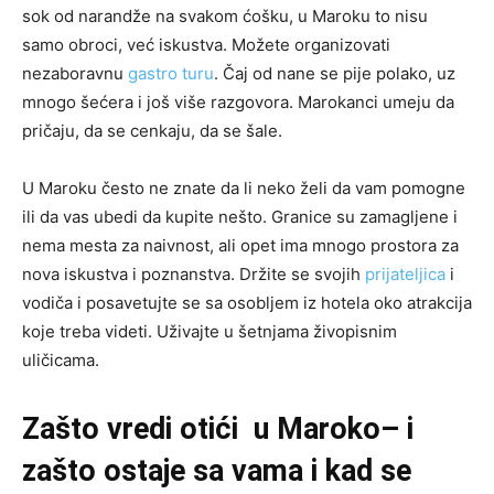
sok od narandže na svakom ćošku, u Maroku to nisu
samo obroci, već iskustva. Možete organizovati
nezaboravnu
gastro turu
. Čaj od nane se pije polako, uz
mnogo šećera i još više razgovora. Marokanci umeju da
pričaju, da se cenkaju, da se šale.
U Maroku često ne znate da li neko želi da vam pomogne
ili da vas ubedi da kupite nešto. Granice su zamagljene i
nema mesta za naivnost, ali opet ima mnogo prostora za
nova iskustva i poznanstva. Držite se svojih
prijateljica
i
vodiča i posavetujte se sa osobljem iz hotela oko atrakcija
koje treba videti. Uživajte u šetnjama živopisnim
uličicama.
Zašto vredi otići u Maroko– i
zašto ostaje sa vama i kad se