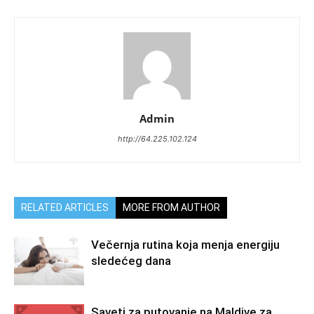
Admin
http://64.225.102.124
RELATED ARTICLES
MORE FROM AUTHOR
Večernja rutina koja menja energiju
sledećeg dana
Saveti za putovanje na Maldive za