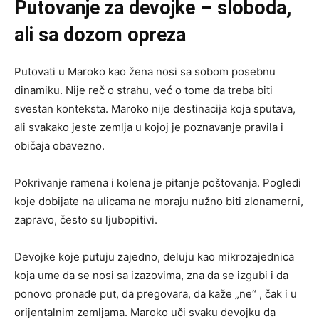
Putovanje za devojke – sloboda,
ali sa dozom opreza
Putovati u Maroko kao žena nosi sa sobom posebnu
dinamiku. Nije reč o strahu, već o tome da treba biti
svestan konteksta. Maroko nije destinacija koja sputava,
ali svakako jeste zemlja u kojoj je poznavanje pravila i
običaja obavezno.
Pokrivanje ramena i kolena je pitanje poštovanja. Pogledi
koje dobijate na ulicama ne moraju nužno biti zlonamerni,
zapravo, često su ljubopitivi.
Devojke koje putuju zajedno, deluju kao mikrozajednica
koja ume da se nosi sa izazovima, zna da se izgubi i da
ponovo pronađe put, da pregovara, da kaže „ne“ , čak i u
orijentalnim zemljama. Maroko uči svaku devojku da