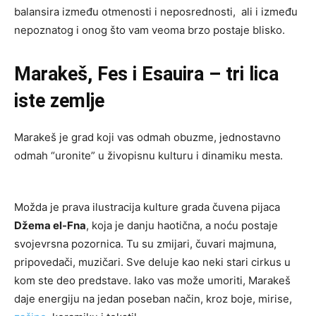
balansira između otmenosti i neposrednosti, ali i između
nepoznatog i onog što vam veoma brzo postaje blisko.
Marakeš, Fes i Esauira – tri lica
iste zemlje
Marakeš je grad koji vas odmah obuzme, jednostavno
odmah “uronite” u živopisnu kulturu i dinamiku mesta.
Možda je prava ilustracija kulture grada čuvena pijaca
Džema el-Fna
, koja je danju haotična, a noću postaje
svojevrsna pozornica. Tu su zmijari, čuvari majmuna,
pripovedači, muzičari. Sve deluje kao neki stari cirkus u
kom ste deo predstave. Iako vas može umoriti, Marakeš
daje energiju na jedan poseban način, kroz boje, mirise,