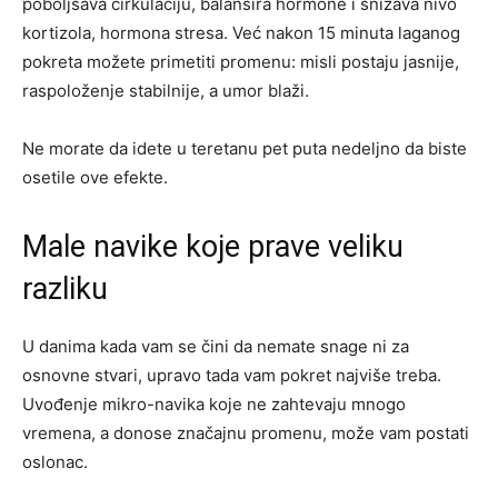
poboljšava cirkulaciju, balansira hormone i snižava nivo
kortizola, hormona stresa. Već nakon 15 minuta laganog
pokreta možete primetiti promenu: misli postaju jasnije,
raspoloženje stabilnije, a umor blaži.
Ne morate da idete u teretanu pet puta nedeljno da biste
osetile ove efekte.
Male navike koje prave veliku
razliku
U danima kada vam se čini da nemate snage ni za
osnovne stvari, upravo tada vam pokret najviše treba.
Uvođenje mikro-navika koje ne zahtevaju mnogo
vremena, a donose značajnu promenu, može vam postati
oslonac.