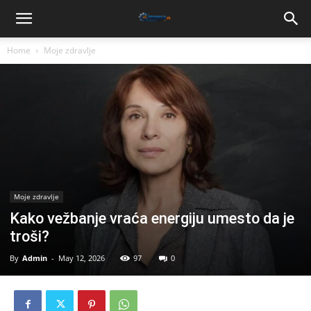
Home
Moje zdravlje
Moje zdravlje
Kako vežbanje vraća energiju umesto da je
troši?
By
Admin
-
May 12, 2026
97
0