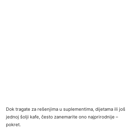
Dok tragate za rešenjima u suplementima, dijetama ili još
jednoj šolji kafe, često zanemarite ono najprirodnije –
pokret.