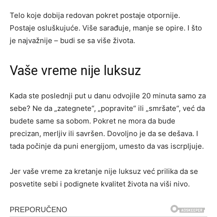
Telo koje dobija redovan pokret postaje otpornije.
Postaje osluškujuće. Više sarađuje, manje se opire. I što
je najvažnije – budi se sa više života.
Vaše vreme nije luksuz
Kada ste poslednji put u danu odvojile 20 minuta samo za
sebe? Ne da „zategnete“, „popravite“ ili „smršate“, već da
budete same sa sobom. Pokret ne mora da bude
precizan, merljiv ili savršen. Dovoljno je da se dešava. I
tada počinje da puni energijom, umesto da vas iscrpljuje.
Jer vaše vreme za kretanje nije luksuz već prilika da se
posvetite sebi i podignete kvalitet života na viši nivo.