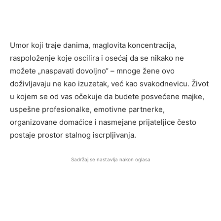
Umor koji traje danima, maglovita koncentracija,
raspoloženje koje oscilira i osećaj da se nikako ne
možete „naspavati dovoljno“ – mnoge žene ovo
doživljavaju ne kao izuzetak, već kao svakodnevicu. Život
u kojem se od vas očekuje da budete posvećene majke,
uspešne profesionalke, emotivne partnerke,
organizovane domaćice i nasmejane prijateljice često
postaje prostor stalnog iscrpljivanja.
Sadržaj se nastavlja nakon oglasa