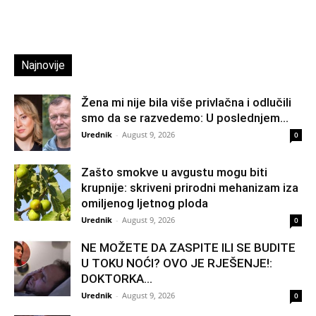
Najnovije
Žena mi nije bila više privlačna i odlučili
smo da se razvedemo: U poslednjem...
Urednik
-
August 9, 2026
0
Zašto smokve u avgustu mogu biti
krupnije: skriveni prirodni mehanizam iza
omiljenog ljetnog ploda
Urednik
-
August 9, 2026
0
NE MOŽETE DA ZASPITE ILI SE BUDITE
U TOKU NOĆI? OVO JE RJEŠENJE!:
DOKTORKA...
Urednik
-
August 9, 2026
0