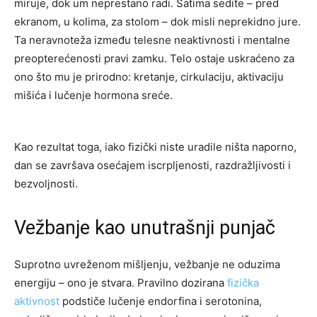
miruje, dok um neprestano radi. Satima sedite – pred
ekranom, u kolima, za stolom – dok misli neprekidno jure.
Ta neravnoteža između telesne neaktivnosti i mentalne
preopterećenosti pravi zamku. Telo ostaje uskraćeno za
ono što mu je prirodno: kretanje, cirkulaciju, aktivaciju
mišića i lučenje hormona sreće.
Kao rezultat toga, iako fizički niste uradile ništa naporno,
dan se završava osećajem iscrpljenosti, razdražljivosti i
bezvoljnosti.
Vežbanje kao unutrašnji punjač
Suprotno uvreženom mišljenju, vežbanje ne oduzima
energiju – ono je stvara. Pravilno dozirana
fizička
aktivnost
podstiče lučenje endorfina i serotonina,