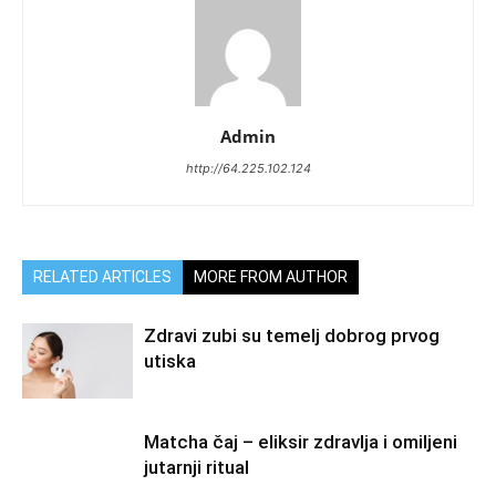
Admin
http://64.225.102.124
RELATED ARTICLES
MORE FROM AUTHOR
Zdravi zubi su temelj dobrog prvog
utiska
Matcha čaj – eliksir zdravlja i omiljeni
jutarnji ritual