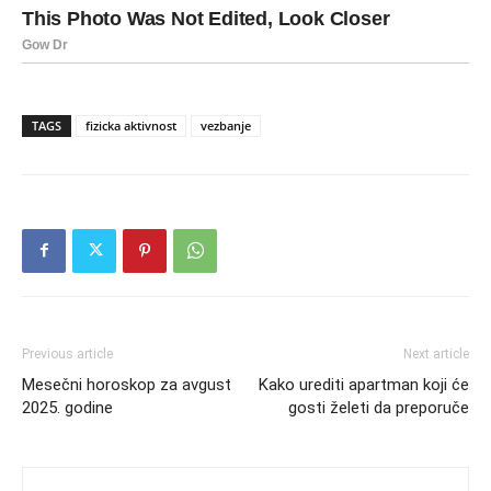
TAGS
fizicka aktivnost
vezbanje
Previous article
Next article
Mesečni horoskop za avgust
Kako urediti apartman koji će
2025. godine
gosti želeti da preporuče