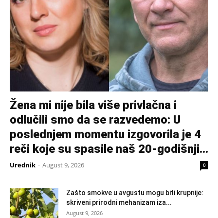
Žena mi nije bila više privlačna i
odlučili smo da se razvedemo: U
poslednjem momentu izgovorila je 4
reči koje su spasile naš 20-godišnji...
Urednik
-
August 9, 2026
0
Zašto smokve u avgustu mogu biti krupnije:
skriveni prirodni mehanizam iza...
August 9, 2026