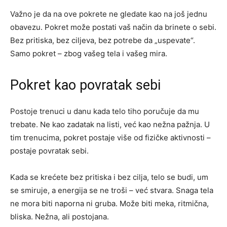
Važno je da na ove pokrete ne gledate kao na još jednu
obavezu. Pokret može postati vaš način da brinete o sebi.
Bez pritiska, bez ciljeva, bez potrebe da „uspevate“.
Samo pokret – zbog vašeg tela i vašeg mira.
Pokret kao povratak sebi
Postoje trenuci u danu kada telo tiho poručuje da mu
trebate. Ne kao zadatak na listi, već kao nežna pažnja. U
tim trenucima, pokret postaje više od fizičke aktivnosti –
postaje povratak sebi.
Kada se krećete bez pritiska i bez cilja, telo se budi, um
se smiruje, a energija se ne troši – već stvara. Snaga tela
ne mora biti naporna ni gruba. Može biti meka, ritmična,
bliska. Nežna, ali postojana.