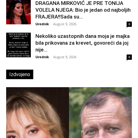
DRAGANA MIRKOVIĆ JE PRE TONIJA
VOLELA NJEGA: Bio je jedan od najboljih
FRAJERA!!Sada su...
Urednik
-
August 9, 2026
0
Nekoliko uzastopnih dana moja je majka
bila prikovana za krevet, govoreći da joj
nije...
Urednik
-
August 9, 2026
0
Izdvojeno