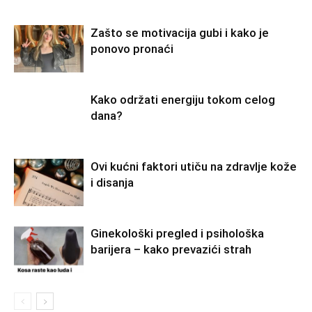
Zašto se motivacija gubi i kako je
ponovo pronaći
Kako održati energiju tokom celog
dana?
Ovi kućni faktori utiču na zdravlje kože
i disanja
Ginekološki pregled i psihološka
barijera – kako prevazići strah