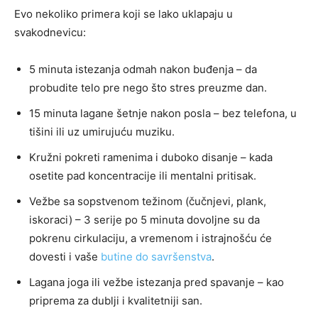
Evo nekoliko primera koji se lako uklapaju u
svakodnevicu:
5 minuta istezanja odmah nakon buđenja – da
probudite telo pre nego što stres preuzme dan.
15 minuta lagane šetnje nakon posla – bez telefona, u
tišini ili uz umirujuću muziku.
Kružni pokreti ramenima i duboko disanje – kada
osetite pad koncentracije ili mentalni pritisak.
Vežbe sa sopstvenom težinom (čučnjevi, plank,
iskoraci) – 3 serije po 5 minuta dovoljne su da
pokrenu cirkulaciju, a vremenom i istrajnošću će
dovesti i vaše
butine do savršenstva
.
Lagana joga ili vežbe istezanja pred spavanje – kao
priprema za dublji i kvalitetniji san.